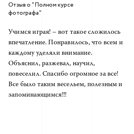
Отзыв о "Полном курсе
Ок
фотографа"
фо
Ст
всп
.
Учимся играя! – вот такое сложилось
е.
впечатление. Понравилось, что всем и
За
каждому уделяли внимание.
ож
Объяснил, разжевал, научил,
оч
повеселил. Спасибо огромное за все!
пы
Все было таким весельем, полезным и
Ни
запоминающимся!!!
от
Я 
и
сп
вз