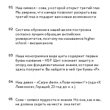
Наш символ – сова, у которой открыт третий глаз.
Мы уверены, что камера позволит раскрыть ваш
третий глаз и подарит вам новые возможности.
Система обучения в нашей школе построена
согласно лучшим образцам английских
университетов, поэтому мы называемся higher
school – высшая школа.
Наша монограмма в виде щита содержит первые
буквы названия – HSP. Щит означает защиту и
опору, как фундаментальные знания, которые вы
здесь получаете. Вы найдёте в ней три буквы «P».
Наш девиз – «Сarpe diem», «Лови момент!» (ода «К
Левконое», Гораций, 23 год до н. э.).
Сова – символ мудрости и знания. Но она, как и вы,
не должна сидеть на месте: она летит.