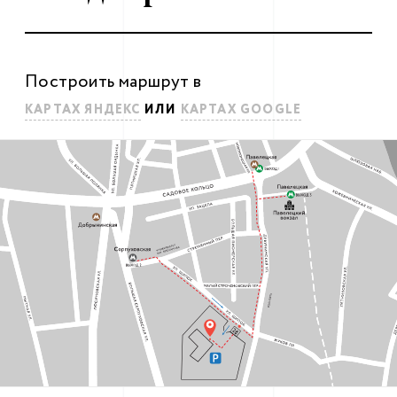
день, время и скоректируем
программу.
Построить маршрут в
Я хочу заниматься дома
КАРТАХ ЯНДЕКС
ИЛИ
КАРТАХ GOOGLE
ЦЕНА ЗА ЗАНЯТИЕ
11 000.—
ЗАПИСАТЬСЯ