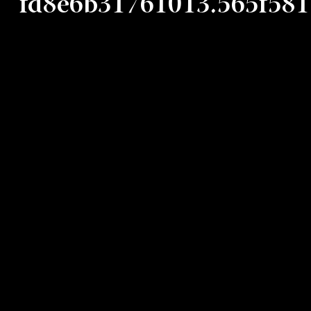
fd8e6b31761013.565f58