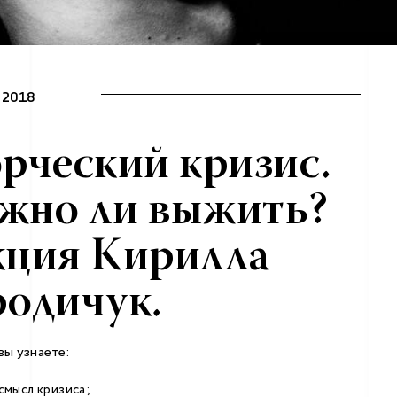
 2018
рческий кризис.
жно ли выжить?
кция Кирилла
одичук.
вы узнаете:
 смысл кризиса;