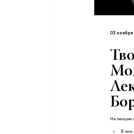
03 ноября
Тво
Мо
Ле
Бор
На лекции 
В чем