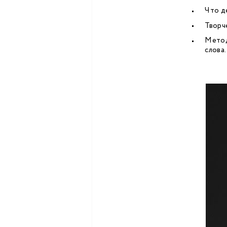
Что де
Творч
Метод
слова.