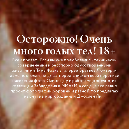
Осторожно! Очень
много голых тел! 18+
Всем привет! Если вы уже полюбовались технически
совершенными и бесспорно одухотворенными
животными Тима Флэка в галерее Братьев Люмьер, и
даже постояли, не дыша, перед списком всей переписи
населения фото-Олимпа, ну и работами, конечно, из
коллекции Заблудович в ММАаМ, а сердце все равно
просит фотографии, хорошей и разной, то предлагаю
нырнуть в мир, созданный Джослен Ли…