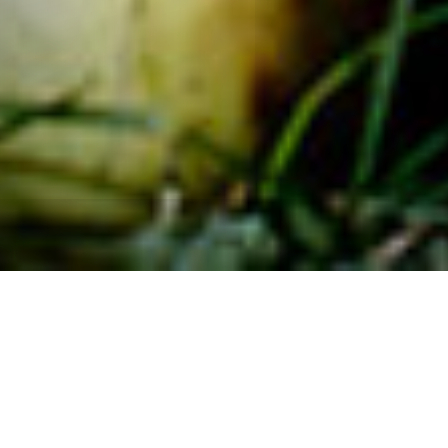
Всем привет!
Если вы уже полюбовались технически
совершенными и бесспорно
одухотворенными животными Тима Флэка
в галерее Братьев Люмьер, и даже