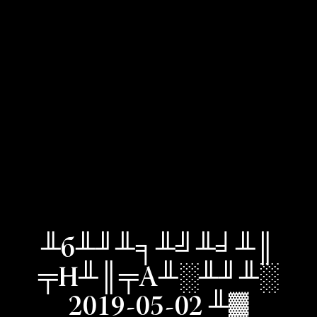
╨б╨╜╨╕╨╝╨╛╨║
╤Н╨║╤А╨░╨╜╨░
2019-05-02 ╨▓